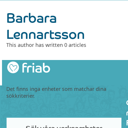
Skip
Barbara
to
content
Lennartsson
This author has written 0 articles
Det finns inga enheter som matchar dina
sökkriterier.
Sök våra verksamheter