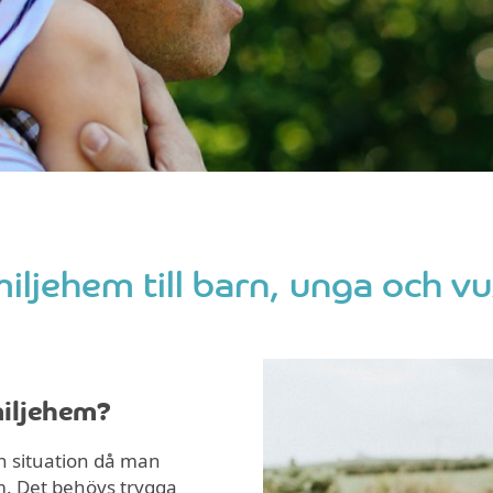
iljehem till barn, unga och v
miljehem?
n situation då man
em. Det behövs trygga