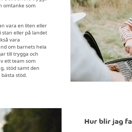
och omtanke som
an vara en liten eller
i stan eller på landet
ckså vara
and om barnets hela
 till trygga och
 av ett team som
ng, stöd samt den
 bästa stöd.
Hur blir jag 