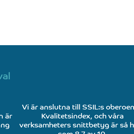
val
Vi är anslutna till SSIL:s oberoe
n är
Kvalitetsindex, och våra
ang
verksamheters snittbetyg är så 
som 8,7 av 10.