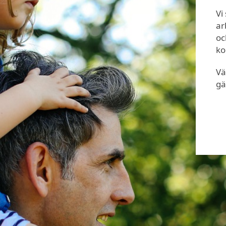
Vi
ar
oc
ko
Vä
gä