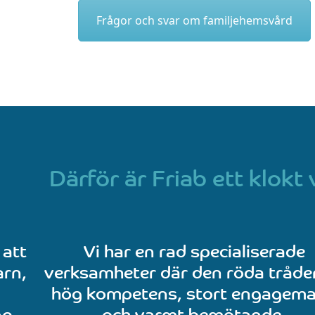
Frågor och svar om familjehemsvård
Därför är Friab ett klokt 
 att
Vi har en rad specialiserade
arn,
verksamheter där den röda tråde
hög kompetens, stort engagem
g.
och varmt bemötande.