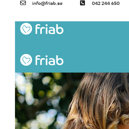
info@friab.se
042 244 650
Skip
to
content