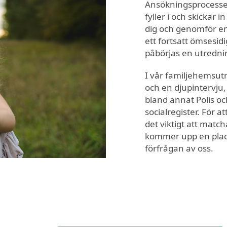
Ansökningsprocesse
fyller i och skickar
dig och genomför en 
ett fortsatt ömsesidi
påbörjas en utredni
I vår familjehemsut
och en djupintervju,
bland annat Polis 
socialregister. För a
det viktigt att match
kommer upp en place
förfrågan av oss.