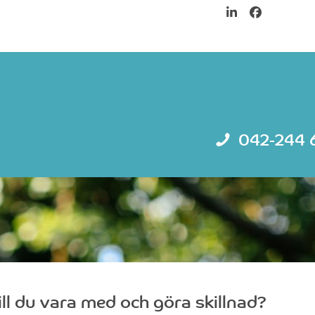
LinkedIn
Facebook
042-244 
ill du vara med och göra skillnad?