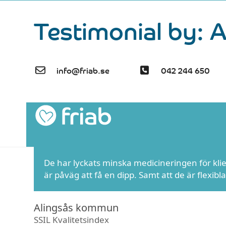
Skip
Testimonial by:
to
content
info@friab.se
042 244 650
De har lyckats minska medicineringen för kli
är påväg att få en dipp. Samt att de är flexib
Alingsås kommun
SSIL Kvalitetsindex