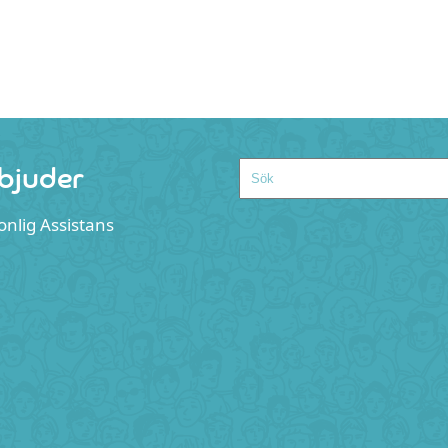
rbjuder
Search
onlig Assistans