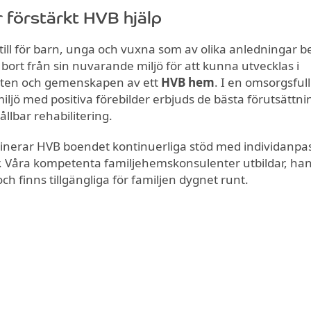
r förstärkt HVB hjälp
 till för barn, unga och vuxna som av olika anledningar 
ort från sin nuvarande miljö för att kunna utvecklas i
ten och gemenskapen av ett
HVB hem
. I en omsorgsfull
miljö med positiva förebilder erbjuds de bästa förutsättn
ållbar rehabilitering.
inerar HVB boendet kontinuerliga stöd med individanpa
r. Våra kompetenta familjehemskonsulenter utbildar, han
och finns tillgängliga för familjen dygnet runt.