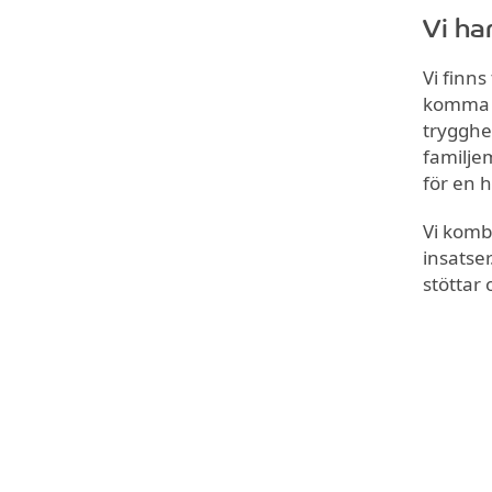
Vi ha
Vi finns
komma b
trygghe
familje
för en h
Vi komb
insatse
stöttar 