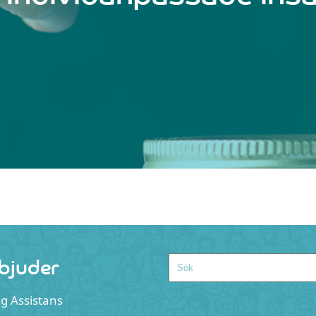
rbjuder
Search
ig Assistans