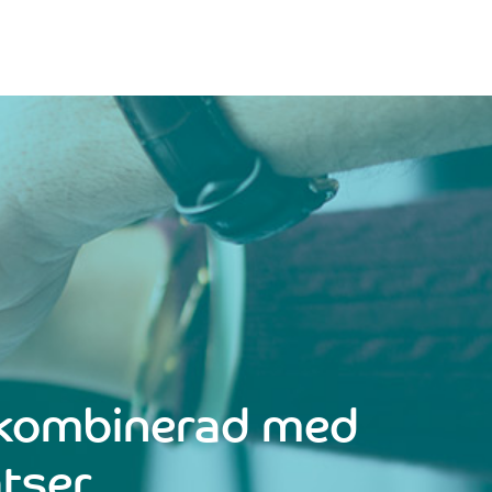
r kombinerad med
tser.