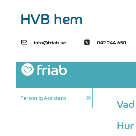
Skip
HVB hem
to
content
info@friab.se
042 244 650
Personlig Assistans
Vad
Hur