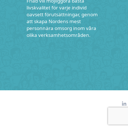
Friab vill möjliggöra bästa
livskvalitet för varje individ
oavsett förutsättningar, genom
att skapa Nordens mest
personnära omsorg inom våra
olika verksamhetsområden.
L