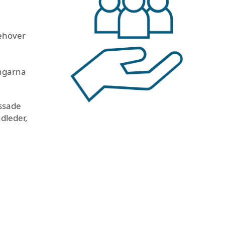
behöver
ingarna
ssade
dleder,